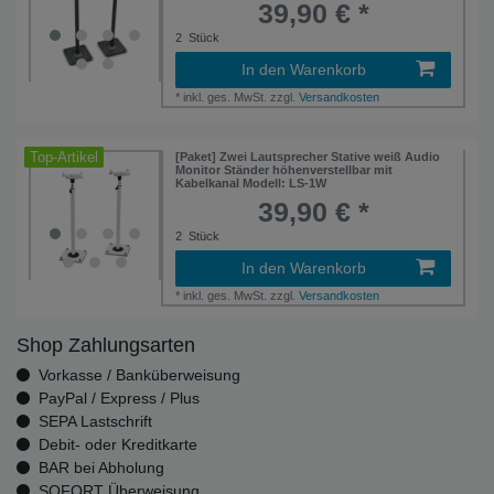
39,90 € *
2
Stück
In den Warenkorb
*
inkl. ges. MwSt.
zzgl.
Versandkosten
Top-Artikel
[Paket] Zwei Lautsprecher Stative weiß Audio
Monitor Ständer höhenverstellbar mit
Kabelkanal Modell: LS-1W
39,90 € *
2
Stück
In den Warenkorb
*
inkl. ges. MwSt.
zzgl.
Versandkosten
Shop Zahlungsarten
Vorkasse / Banküberweisung
PayPal / Express / Plus
SEPA Lastschrift
Debit- oder Kreditkarte
BAR bei Abholung
SOFORT Überweisung