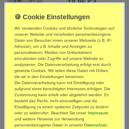
18,95 € *
2
Stück
In den Warenkorb
*
inkl. ges. MwSt.
zzgl.
Versandkosten
Wir verwenden Cookies und ähnliche Technologien auf
unserer Website und verarbeiten personenbezogene
Top-Artikel
[Paket] 2 x Universal Lautsprecher Halterung -
Daten von Besucher:innen unserer Webseite (z.B. IP-
schwenkbar neigbar drehbar - bis 12 kg - für
Adresse), um z.B. Inhalte und Anzeigen zu
Boxen Heimkino Studio - schwarz Modell:
BH5BK
personalisieren, Medien von Drittanbietern
21,95 € *
einzubinden oder Zugriffe auf unsere Website zu
2
Stück
analysieren. Die Datenverarbeitung erfolgt erst durch
gesetzte Cookies. Wir teilen diese Daten mit Dritten,
In den Warenkorb
die wir in den Einstellungen benennen.
*
inkl. ges. MwSt.
zzgl.
Versandkosten
Die Datenverarbeitung kann mit Einwilligung oder
aufgrund eines berechtigten Interesses erfolgen. Die
Zustimmung kann erteilt oder abgelehnt werden. Es
Artikelpaket
[Paket] 2 x Universal Lautsprecher Halterung -
schwenkbar neigbar drehbar - bis 12 kg - für
besteht das Recht, nicht einzuwilligen und die
Boxen Heimkino Studio - weiß Modell: BH5WK
Einwilligung zu einem späteren Zeitpunkt zu ändern
21,95 € *
oder zu widerrufen. Beachten Sie unser
Impressum
2
Stück
und weitere Hinweise zur Verwendung
In den Warenkorb
personenbezogener Daten in unserer
Daten­schutz­