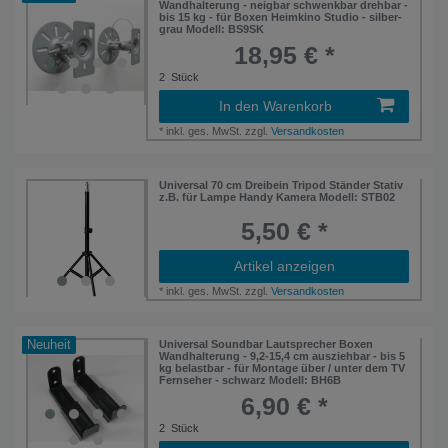
Wandhalterung - neigbar schwenkbar drehbar -
bis 15 kg - für Boxen Heimkino Studio - silber-
grau Modell: BS9SK
18,95 € *
2
Stück
In den Warenkorb
*
inkl. ges. MwSt.
zzgl.
Versandkosten
Universal 70 cm Dreibein Tripod Ständer Stativ
z.B. für Lampe Handy Kamera Modell: STB02
5,50 € *
Artikel anzeigen
*
inkl. ges. MwSt.
zzgl.
Versandkosten
Neuheit
Universal Soundbar Lautsprecher Boxen
Wandhalterung - 9,2-15,4 cm ausziehbar - bis 5
kg belastbar - für Montage über / unter dem TV
Fernseher - schwarz Modell: BH6B
6,90 € *
2
Stück