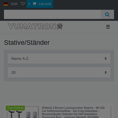
EUR
0
0,00 EUR
☰
Stative/Ständer
Top-Artikel
[Paket] 2 Boxen Lautsprecher Stative - 66-118
cm höhenverstellbar - bis 5 kg belastbar -
Boxenständer Ständer für Hifi Heimkino
Surround Box - schwarz Modell: BS16BK