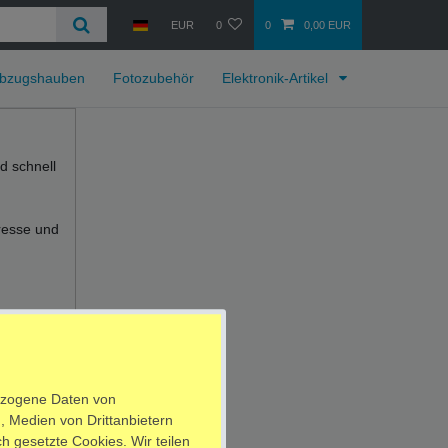
EUR
0
0
0,00 EUR
bzugshauben
Fotozubehör
Elektronik-Artikel
d schnell
resse und
ezogene Daten von
, Medien von Drittanbietern
h gesetzte Cookies. Wir teilen