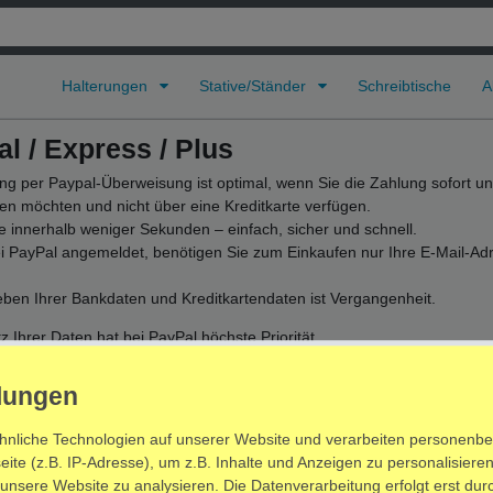
Halterungen
Stative/Ständer
Schreibtische
A
l / Express / Plus
ng per Paypal-Überweisung ist optimal, wenn Sie die Zahlung sofort un
en möchten und nicht über eine Kreditkarte verfügen.
e innerhalb weniger Sekunden – einfach, sicher und schnell.
i PayPal angemeldet, benötigen Sie zum Einkaufen nur Ihre E-Mail-Ad
.
ben Ihrer Bankdaten und Kreditkartendaten ist Vergangenheit.
z Ihrer Daten hat bei PayPal höchste Priorität.
den Ihre Daten von PayPal nie an Händler weitergegeben.
ufen verwenden Sie nur Ihre PayPal-Daten.
e
Datenschutzerklärung von PayPal
hnliche Technologien auf unserer Website und verarbeiten personenb
te (z.B. IP-Adresse), um z.B. Inhalte und Anzeigen zu personalisieren
 Info
 unsere Website zu analysieren. Die Datenverarbeitung erfolgt erst durc