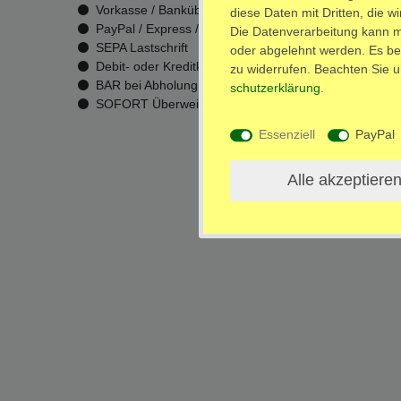
Vorkasse / Banküberweisung
Versa
diese Daten mit Dritten, die w
PayPal / Express / Plus
Die Datenverarbeitung kann mi
SEPA Lastschrift
oder abgelehnt werden. Es bes
Debit- oder Kreditkarte
zu widerrufen. Beachten Sie 
BAR bei Abholung
schutz­erklärung
.
SOFORT Überweisung
Essenziell
PayPal
Impressum
Daten­schutz­erk
Alle akzeptiere