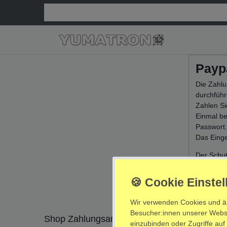
Paypa
Die Zahlu
durchführ
Zahlen Si
Einmal be
Passwort
Das Einge
Der Schut
Daher wer
Bei Einkä
Es gilt di
Wir verwenden Cookies und ä
Besucher:innen unserer Websei
Shop Zahlungsarten
Versand
einzubinden oder Zugriffe auf