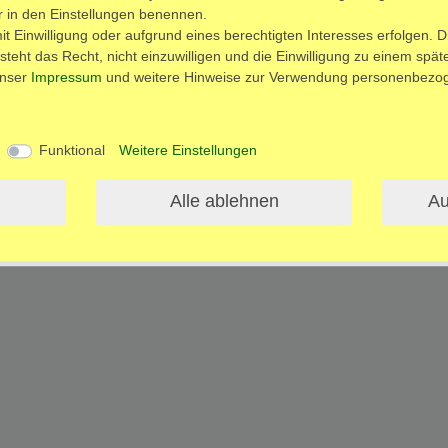
nd
ir in den Einstellungen benennen.
t Einwilligung oder aufgrund eines berechtigten Interesses erfolgen. D
teht das Recht, nicht einzuwilligen und die Einwilligung zu einem spä
unser
Impressum
und weitere Hinweise zur Verwendung personenbezog
Funktional
Weitere Einstellungen
lärung
AGB
Barrierefreiheitserklärung
Widerrufs­recht
V
n
Alle ablehnen
Au