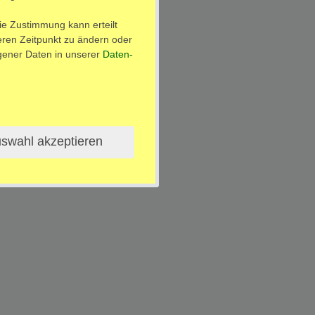
ie Zustimmung kann erteilt
teren Zeitpunkt zu ändern oder
ener Daten in unserer
Daten­
Kontakt
ertrag widerrufen
swahl akzeptieren