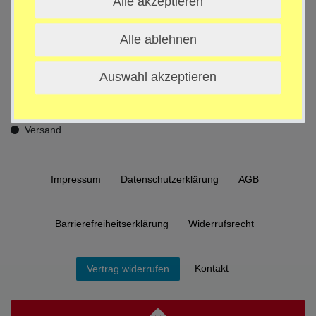
Alle akzeptieren
Vorkasse / Banküberweisung
PayPal / Express / Plus
Alle ablehnen
SEPA Lastschrift
Debit- oder Kreditkarte
BAR bei Abholung
Auswahl akzeptieren
SOFORT Überweisung
Versand Info
Versand
Impressum
Daten­schutz­erklärung
AGB
Barrierefreiheitserklärung
Widerrufs­recht
Kontakt
Vertrag widerrufen