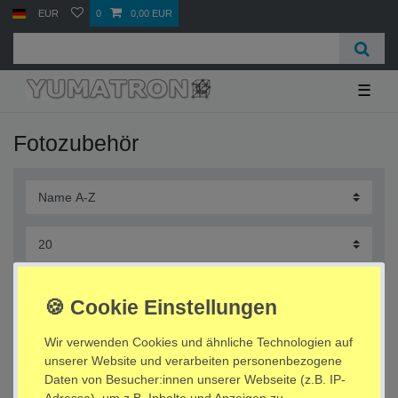
EUR
0
0,00 EUR
☰
Fotozubehör
Wir verwenden Cookies und ähnliche Technologien auf
unserer Website und verarbeiten personenbezogene
Durchlichtschirm Fotoschirm Studioschirm
weiss Ø 87cm
Daten von Besucher:innen unserer Webseite (z.B. IP-
Adresse), um z.B. Inhalte und Anzeigen zu