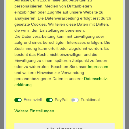
7,90 € *
personalisieren, Medien von Drittanbietern
einzubinden oder Zugriffe auf unsere Website zu
In den Warenkorb
analysieren. Die Datenverarbeitung erfolgt erst durch
*
inkl. ges. MwSt.
zzgl.
Versandkosten
gesetzte Cookies. Wir teilen diese Daten mit Dritten,
die wir in den Einstellungen benennen.
Spigot Gewindeadapter Adapterschraube 1/4"
Die Datenverarbeitung kann mit Einwilligung oder
auf 3/8" Zoll Reduzierstück für Blitzhalter
Modell: FD02
aufgrund eines berechtigten Interesses erfolgen. Die
3,95 € *
Zustimmung kann erteilt oder abgelehnt werden. Es
besteht das Recht, nicht einzuwilligen und die
In den Warenkorb
Einwilligung zu einem späteren Zeitpunkt zu ändern
oder zu widerrufen. Beachten Sie unser
Impressum
*
inkl. ges. MwSt.
zzgl.
Versandkosten
und weitere Hinweise zur Verwendung
personenbezogener Daten in unserer
Daten­schutz­
Spigot Gewindeadapter Adapterschraube 3/8"
erklärung
.
auf 1/4" Zoll Reduzierstück Kameragewinde
Modell: FD01
3,95 € *
Essenziell
PayPal
Funktional
In den Warenkorb
Weitere Einstellungen
*
inkl. ges. MwSt.
zzgl.
Versandkosten
Shop Zahlungsarten