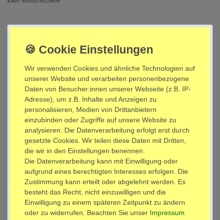
EAN
:
4051675015659
Inhalt:
1 x
2 x Universal Lautsprecher Halterung - schwenkbar neigbar drehbar - bis 12
kg - für Boxen Heimkino Studio - weiß Modell: BH5W
*
21,95 EUR
Wir verwenden Cookies und ähnliche Technologien auf
unserer Website und verarbeiten personenbezogene
sofort versandfertig
Daten von Besucher:innen unserer Webseite (z.B. IP-
Adresse), um z.B. Inhalte und Anzeigen zu
personalisieren, Medien von Drittanbietern
In den Warenkorb
einzubinden oder Zugriffe auf unsere Website zu
analysieren. Die Datenverarbeitung erfolgt erst durch
gesetzte Cookies. Wir teilen diese Daten mit Dritten,
die wir in den Einstellungen benennen.
Wunschliste
Die Datenverarbeitung kann mit Einwilligung oder
aufgrund eines berechtigten Interesses erfolgen. Die
* inkl. ges. MwSt. zzgl.
Versandkosten
Zustimmung kann erteilt oder abgelehnt werden. Es
besteht das Recht, nicht einzuwilligen und die
Einwilligung zu einem späteren Zeitpunkt zu ändern
oder zu widerrufen. Beachten Sie unser
Impressum