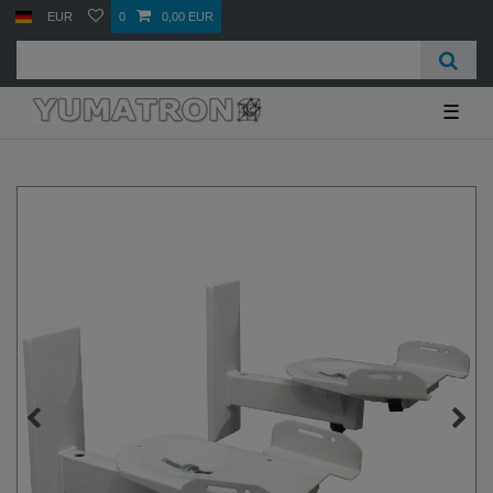
EUR
0
0,00 EUR
☰