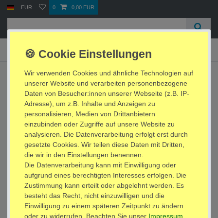
EUR
0
0,00 EUR
☰
Shop Zahlungsarten
Wir verwenden Cookies und ähnliche Technologien auf
Vorkasse / Banküberweisung
unserer Website und verarbeiten personenbezogene
PayPal / Express / Plus
Daten von Besucher:innen unserer Webseite (z.B. IP-
SEPA Lastschrift
Adresse), um z.B. Inhalte und Anzeigen zu
Debit- oder Kreditkarte
personalisieren, Medien von Drittanbietern
BAR bei Abholung
einzubinden oder Zugriffe auf unsere Website zu
SOFORT Überweisung
analysieren. Die Datenverarbeitung erfolgt erst durch
gesetzte Cookies. Wir teilen diese Daten mit Dritten,
Versand Info
die wir in den Einstellungen benennen.
Versand
Die Datenverarbeitung kann mit Einwilligung oder
aufgrund eines berechtigten Interesses erfolgen. Die
Zustimmung kann erteilt oder abgelehnt werden. Es
Impressum
Daten­schutz­erklärung
AGB
besteht das Recht, nicht einzuwilligen und die
Einwilligung zu einem späteren Zeitpunkt zu ändern
oder zu widerrufen. Beachten Sie unser
Impressum