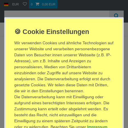
EUR
0
0,00 EUR
☰
Shop Zahlungsarten
Wir verwenden Cookies und ähnliche Technologien auf
Vorkasse / Banküberweisung
unserer Website und verarbeiten personenbezogene
PayPal / Express / Plus
Daten von Besucher:innen unserer Webseite (z.B. IP-
SEPA Lastschrift
Adresse), um z.B. Inhalte und Anzeigen zu
Debit- oder Kreditkarte
personalisieren, Medien von Drittanbietern
BAR bei Abholung
einzubinden oder Zugriffe auf unsere Website zu
SOFORT Überweisung
analysieren. Die Datenverarbeitung erfolgt erst durch
gesetzte Cookies. Wir teilen diese Daten mit Dritten,
Versand Info
die wir in den Einstellungen benennen.
Versand
Die Datenverarbeitung kann mit Einwilligung oder
aufgrund eines berechtigten Interesses erfolgen. Die
Zustimmung kann erteilt oder abgelehnt werden. Es
Impressum
Daten­schutz­erklärung
AGB
besteht das Recht, nicht einzuwilligen und die
Einwilligung zu einem späteren Zeitpunkt zu ändern
oder zu widerrufen. Beachten Sie unser
Impressum