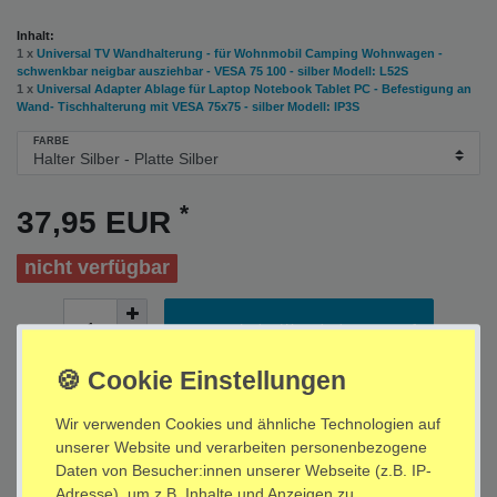
Inhalt:
1 x
Universal TV Wandhalterung - für Wohnmobil Camping Wohnwagen -
schwenkbar neigbar ausziehbar - VESA 75 100 - silber Modell: L52S
1 x
Universal Adapter Ablage für Laptop Notebook Tablet PC - Befestigung an
Wand- Tischhalterung mit VESA 75x75 - silber Modell: IP3S
FARBE
*
37,95 EUR
nicht verfügbar
In den Warenkorb
Wunschliste
Wir verwenden Cookies und ähnliche Technologien auf
unserer Website und verarbeiten personenbezogene
* inkl. ges. MwSt. zzgl.
Versandkosten
Daten von Besucher:innen unserer Webseite (z.B. IP-
Adresse), um z.B. Inhalte und Anzeigen zu