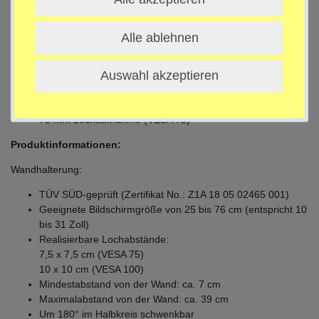
Wandplatte: 15,2 cm x 4,5 cm x 0,5 cm
Bohrungen der Wandplatte Abstand: 12 cm
Alle ablehnen
Gewicht: 1,7 kg
Adapterplatte:
Auswahl akzeptieren
Aufnahmeplatte: ca. 30 cm x 25,5 cm
Gewicht: 1,4 kg
75 mm Lochaufnahme (VESA 75)
Produktinformationen:
Wandhalterung:
TÜV SÜD-geprüft (Zertifikat No.: Z1A 18 05 02465 001)
Geeignete Bildschirmgröße von 25 bis 76 cm (entspricht 10
bis 31 Zoll)
Realisierbare Lochabstände:
7,5 x 7,5 cm (VESA 75)
10 x 10 cm (VESA 100)
Mindestabstand von der Wand: ca. 7 cm
Maximalabstand von der Wand: ca. 39 cm
Um 180° im Halbkreis schwenkbar