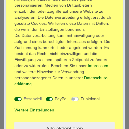
personalisieren, Medien von Drittanbietern
einzubinden oder Zugriffe auf unsere Website zu
analysieren. Die Datenverarbeitung erfolgt erst durch
Beschreibung
gesetzte Cookies. Wir teilen diese Daten mit Dritten,
die wir in den Einstellungen benennen.
Die Datenverarbeitung kann mit Einwilligung oder
Weitere Details
aufgrund eines berechtigten Interesses erfolgen. Die
Zustimmung kann erteilt oder abgelehnt werden. Es
besteht das Recht, nicht einzuwilligen und die
Wählen
Sie die gewünschte
Farbe der Wandhalterung L52
Einwilligung zu einem späteren Zeitpunkt zu ändern
(Silber oder Schwarz) und die
Farbe der Adapterplatte
(Weiss,
oder zu widerrufen. Beachten Sie unser
Impressum
Schwarz, Silber oder ohne Adapterplatte) aus dem Dropdown
und weitere Hinweise zur Verwendung
Menü
personenbezogener Daten in unserer
Daten­schutz­
erklärung
.
Wandhalterung L52 mit Adapterplatte (VESA 75x75) für die
Wandbefestigung von Laptop, Notebook, Tablet PC und mehr.
Essenziell
PayPal
Funktional
Technische Daten:
Weitere Einstellungen
Wandhalterung:
Abmessungen (gesamt): 22,0 cm x 19,0 cm x 7,0 cm bis
39,0 cm ausziehbar
Alle akzeptieren