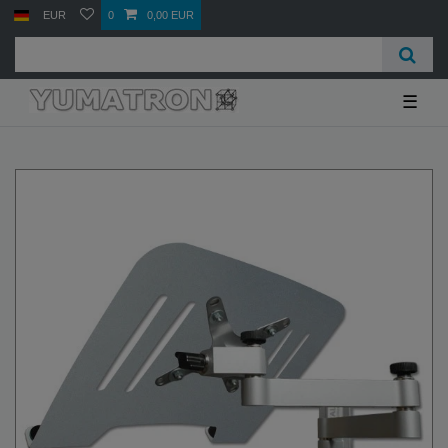
EUR
0
0,00 EUR
☰