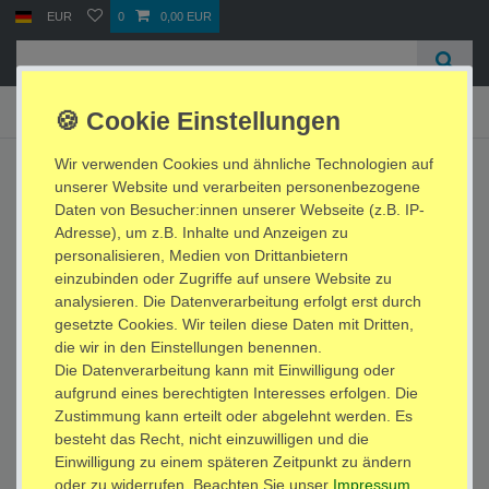
EUR
0
0,00 EUR
☰
Wir verwenden Cookies und ähnliche Technologien auf
Keyboard-Ständer
unserer Website und verarbeiten personenbezogene
Daten von Besucher:innen unserer Webseite (z.B. IP-
Adresse), um z.B. Inhalte und Anzeigen zu
personalisieren, Medien von Drittanbietern
einzubinden oder Zugriffe auf unsere Website zu
analysieren. Die Datenverarbeitung erfolgt erst durch
gesetzte Cookies. Wir teilen diese Daten mit Dritten,
die wir in den Einstellungen benennen.
Die Datenverarbeitung kann mit Einwilligung oder
aufgrund eines berechtigten Interesses erfolgen. Die
Zustimmung kann erteilt oder abgelehnt werden. Es
Shop Zahlungsarten
besteht das Recht, nicht einzuwilligen und die
Einwilligung zu einem späteren Zeitpunkt zu ändern
Vorkasse / Banküberweisung
oder zu widerrufen. Beachten Sie unser
Impressum