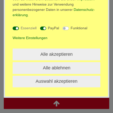
PayPal / Express / Plus
und weitere Hinweise zur Verwendung
SEPA Lastschrift
personenbezogener Daten in unserer
Daten­schutz­
Debit- oder Kreditkarte
erklärung
.
BAR bei Abholung
SOFORT Überweisung
Essenziell
PayPal
Funktional
Versand Info
Versand
Weitere Einstellungen
Alle akzeptieren
Impressum
Daten­schutz­erklärung
AGB
Alle ablehnen
Barrierefreiheitserklärung
Widerrufs­recht
Auswahl akzeptieren
Kontakt
Vertrag widerrufen