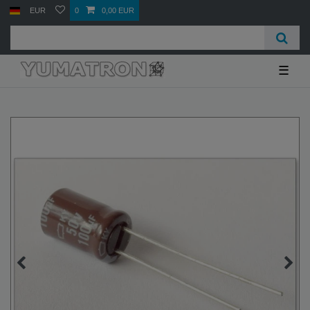
EUR
0
0,00 EUR
☰