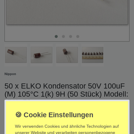
Nippon
50 x ELKO Kondensator 50V 100uF
(M) 105°C 1(k) 9H (50 Stück) Modell:
KY1x50
Artikelnummer
KY1x50
Wir verwenden Cookies und ähnliche Technologien auf
EAN
:
4051675012528
unserer Website und verarbeiten personenbezogene