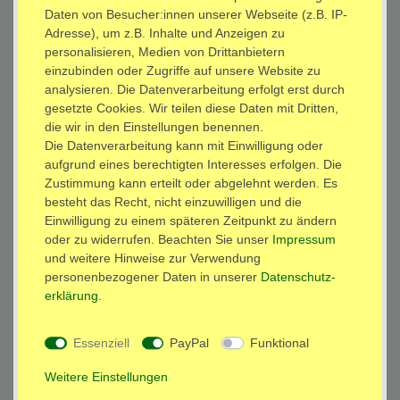
Daten von Besucher:innen unserer Webseite (z.B. IP-
Inhalt:
Adresse), um z.B. Inhalte und Anzeigen zu
50 x
ELKO Kondensator 50V 100uF (M) 105°C 1(k) 9H Modell: KY1
personalisieren, Medien von Drittanbietern
einzubinden oder Zugriffe auf unsere Website zu
*
13,80 EUR
analysieren. Die Datenverarbeitung erfolgt erst durch
gesetzte Cookies. Wir teilen diese Daten mit Dritten,
sofort versandfertig
die wir in den Einstellungen benennen.
Die Datenverarbeitung kann mit Einwilligung oder
aufgrund eines berechtigten Interesses erfolgen. Die
In den Warenkorb
Zustimmung kann erteilt oder abgelehnt werden. Es
besteht das Recht, nicht einzuwilligen und die
Einwilligung zu einem späteren Zeitpunkt zu ändern
Wunschliste
oder zu widerrufen. Beachten Sie unser
Impressum
und weitere Hinweise zur Verwendung
personenbezogener Daten in unserer
Daten­schutz­
* inkl. ges. MwSt. zzgl.
Versandkosten
erklärung
.
Essenziell
PayPal
Funktional
Beschreibung
Weitere Einstellungen