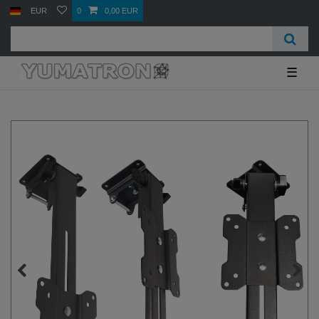
EUR
0
0,00 EUR
☰