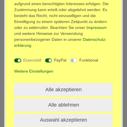
aufgrund eines berechtigten Interesses erfolgen. Die
Zustimmung kann erteilt oder abgelehnt werden. Es
Beschreibung
besteht das Recht, nicht einzuwilligen und die
Einwilligung zu einem späteren Zeitpunkt zu ändern
oder zu widerrufen. Beachten Sie unser
Impressum
Technische Daten
und weitere Hinweise zur Verwendung
personenbezogener Daten in unserer
Daten­schutz­
erklärung
.
Weitere Details
Essenziell
PayPal
Funktional
Deckenhalterung (zusammenklappbar) für alle LED, LCD, TV,
Monitore und
Weitere Einstellungen
Flachbildschirme von 11" - 27" Zoll mit Befestigungsaufnahme
VESA 75 und 100
Diese Halterung gibt es auch für TV-Geräte mit 16-37 Zoll
Alle akzeptieren
(Model: L89B)
Universal für kleinen Platzbedarf (Camping, Schrägdach,
Alle ablehnen
Schrebergarten etc.)
Voll beweglich, flexibel und fest arretierbar. Ideal für
Campingwagen, zur Montage im Schrank, unter dem
Auswahl akzeptieren
Hängeschrank oder an der Deckenschräge