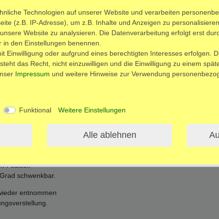
hnliche Technologien auf unserer Website und verarbeiten personenb
te (z.B. IP-Adresse), um z.B. Inhalte und Anzeigen zu personalisieren
 unsere Website zu analysieren. Die Datenverarbeitung erfolgt erst durc
ir in den Einstellungen benennen.
t Einwilligung oder aufgrund eines berechtigten Interesses erfolgen. D
teht das Recht, nicht einzuwilligen und die Einwilligung zu einem spä
unser
Impressum
und weitere Hinweise zur Verwendung personenbezog
ls
Funktional
Weitere Einstellungen
M) extra erhältlich
n
Alle ablehnen
Au
ad-Tischhalterung
alen Platz für Ihr iPad.
n Position
 Grad schwenkbar.
d wieder entnommen
ungsverstellung.