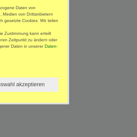
ezogene Daten von
, Medien von Drittanbietern
h gesetzte Cookies. Wir teilen
ie Zustimmung kann erteilt
teren Zeitpunkt zu ändern oder
ener Daten in unserer
Daten­
swahl akzeptieren