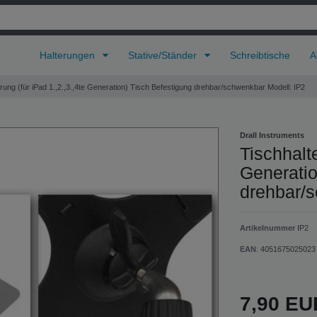
Halterungen
Stative/Ständer
Schreibtische
A
rung (für iPad 1.,2.,3.,4te Generation) Tisch Befestigung drehbar/schwenkbar Modell: IP2
Drall Instruments
Tischhalte
Generatio
drehbar/s
Artikelnummer
IP2
EAN
:
4051675025023
7,90 E