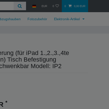
EUR
0
0
0,00 EUR
bzugshauben
Fotozubehör
Elektronik-Artikel
rung (für iPad 1.,2.,3.,4te
n) Tisch Befestigung
chwenkbar Modell: IP2
*
UR