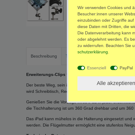
Wir verwenden Cookies und ä
Besucher:innen unserer Websei
einzubinden oder Zugriffe auf
diese Daten mit Dritten, die w
Die Datenverarbeitung kann mi
oder abgelehnt werden. Es bes
zu widerrufen. Beachten Sie 
schutz­erklärung
.
Beschreibung
Technische Daten
Weitere Detai
Essenziell
PayPal
Erweiterungs-Clips für iPad-Air(IPA) und iPad-Mini(IP
Alle akzeptiere
Der beste Weg, sein iPad in Szene zu setzen. Mit der iP
wird Schreibtisch, Redner-Pult oder Mikrofonstativ zum ide
Genießen Sie die Vorzüge Ihres iPad in jeder erdenkliche
die Tischhalterung ist um 360 Grad drehbar und um 360
Das iPad kann mühelos in die Halterung eingesetzt un
werden. Die Flügelmutter ermöglicht eine stufenlos Neig