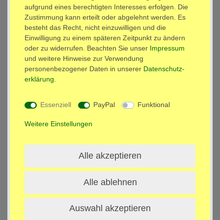
Technische Daten
aufgrund eines berechtigten Interesses erfolgen. Die
Zustimmung kann erteilt oder abgelehnt werden. Es
besteht das Recht, nicht einzuwilligen und die
Weitere Details
Einwilligung zu einem späteren Zeitpunkt zu ändern
oder zu widerrufen. Beachten Sie unser
Impressum
und weitere Hinweise zur Verwendung
Handy Halterung für das Lüftungsgitter der Ventilation im KFZ,
personenbezogener Daten in unserer
Daten­schutz­
LKW, Campingwagen
erklärung
.
Universal geeignet für alle passenden Smartphones und
Handies
Essenziell
PayPal
Funktional
Zwei Befestigungsarten für das Smartphone:
Mit magnetischer Klammer
Weitere Einstellungen
oder mit Metallplatte (rund oder rechteckig)
360° Grad drehbar (Pivot)
20° Grad neigbar in alle Richtungen
Alle akzeptieren
Durch Schraube in jedem Winkel fixierbar
Einfachste Handhabung
Alle ablehnen
Technische Daten:
Auswahl akzeptieren
Größe: 13 x 7 x 9 cm
Gewicht: 140 g