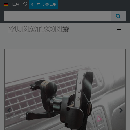
EUR
0
0,00 EUR
☰