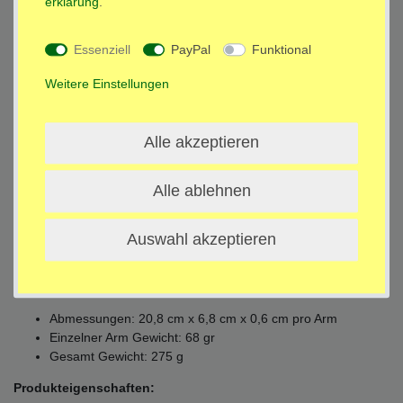
erklärung
.
Beschreibung
Essenziell
PayPal
Funktional
Weitere Einstellungen
Technische Daten
Alle akzeptieren
Weitere Details
Alle ablehnen
VESA-Erweiterung für Monitor Wandhalterungen: Mit dieser
Erweiterung können Sie die Lochabstände (Monitorrückseite) um
10 - 20 cm erweitern, um so gewünschte Wandhalterungen für
Auswahl akzeptieren
Ihren LED, Media, LCD TV-Flachbildschirm nutzen zu können
Technische Daten:
Abmessungen: 20,8 cm x 6,8 cm x 0,6 cm pro Arm
Einzelner Arm Gewicht: 68 gr
Gesamt Gewicht: 275 g
Produkteigenschaften: