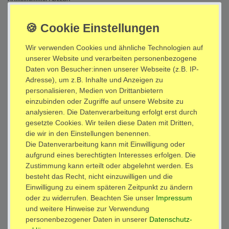
EAN
:
4051675016083
Inhalt:
Wir verwenden Cookies und ähnliche Technologien auf
1 x
VESA Adapter für LCD LED OLED Fernseher Halterung Erweiterung um 20
unserer Website und verarbeiten personenbezogene
cm (von VESA 200 auf 300 400 Verlängerung) schwarz Modell: AD22B
Daten von Besucher:innen unserer Webseite (z.B. IP-
*
Adresse), um z.B. Inhalte und Anzeigen zu
7,90 EUR
personalisieren, Medien von Drittanbietern
einzubinden oder Zugriffe auf unsere Website zu
sofort versandfertig
analysieren. Die Datenverarbeitung erfolgt erst durch
gesetzte Cookies. Wir teilen diese Daten mit Dritten,
die wir in den Einstellungen benennen.
In den Warenkorb
Die Datenverarbeitung kann mit Einwilligung oder
aufgrund eines berechtigten Interesses erfolgen. Die
Zustimmung kann erteilt oder abgelehnt werden. Es
Wunschliste
besteht das Recht, nicht einzuwilligen und die
Einwilligung zu einem späteren Zeitpunkt zu ändern
* inkl. ges. MwSt. zzgl.
Versandkosten
oder zu widerrufen. Beachten Sie unser
Impressum
und weitere Hinweise zur Verwendung
personenbezogener Daten in unserer
Daten­schutz­