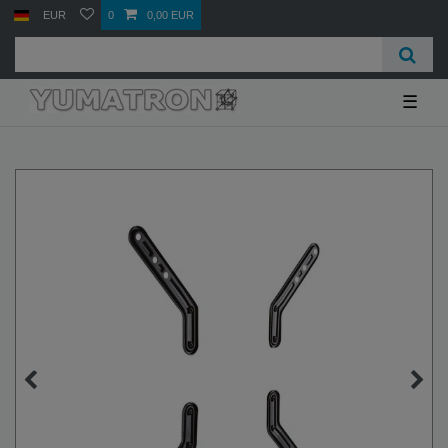
EUR
0
0,00 EUR
☰