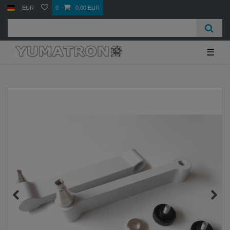
EUR
0
0,00 EUR
☰