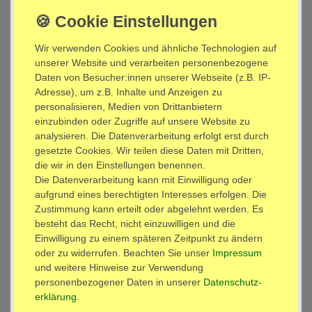
EAN
:
4051675015949
Inhalt:
Wir verwenden Cookies und ähnliche Technologien auf
1 x
2 x Ersatzarme weiß oder Erweiterung für Wandhalterung "L52W"
unserer Website und verarbeiten personenbezogene
Verlängerung Modell: VA2W
Daten von Besucher:innen unserer Webseite (z.B. IP-
*
Adresse), um z.B. Inhalte und Anzeigen zu
13,95 EUR
personalisieren, Medien von Drittanbietern
einzubinden oder Zugriffe auf unsere Website zu
sofort versandfertig
analysieren. Die Datenverarbeitung erfolgt erst durch
gesetzte Cookies. Wir teilen diese Daten mit Dritten,
die wir in den Einstellungen benennen.
In den Warenkorb
Die Datenverarbeitung kann mit Einwilligung oder
aufgrund eines berechtigten Interesses erfolgen. Die
Zustimmung kann erteilt oder abgelehnt werden. Es
Wunschliste
besteht das Recht, nicht einzuwilligen und die
Einwilligung zu einem späteren Zeitpunkt zu ändern
* inkl. ges. MwSt. zzgl.
Versandkosten
oder zu widerrufen. Beachten Sie unser
Impressum
und weitere Hinweise zur Verwendung
personenbezogener Daten in unserer
Daten­schutz­
erklärung
.