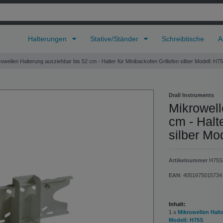
Halterungen
Stative/Ständer
Schreibtische
A
owellen Halterung ausziehbar bis 52 cm - Halter für Minibackofen Grillofen silber Modell: H7
Drall Instruments
Mikrowell
cm - Halt
silber Mo
Artikelnummer
H75S
EAN
:
4051675015734
Inhalt:
1 x
Mikrowellen Halte
Modell: H75S