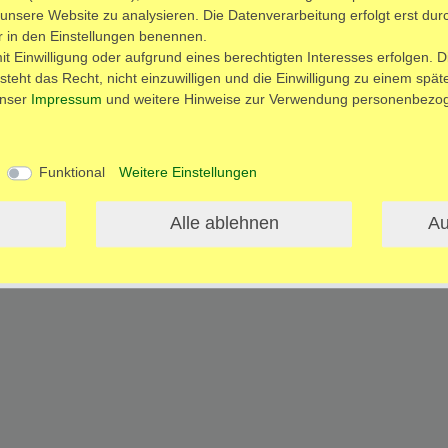
 unsere Website zu analysieren. Die Datenverarbeitung erfolgt erst durc
ir in den Einstellungen benennen.
t Einwilligung oder aufgrund eines berechtigten Interesses erfolgen. D
teht das Recht, nicht einzuwilligen und die Einwilligung zu einem spä
unser
Impressum
und weitere Hinweise zur Verwendung personenbezog
Funktional
Weitere Einstellungen
ls
n
Alle ablehnen
Au
krowellen und allen passenden Küchengeräten