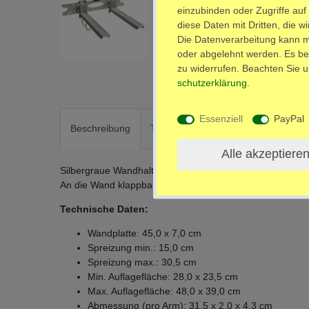
einzubinden oder Zugriffe auf
diese Daten mit Dritten, die w
Die Datenverarbeitung kann mi
oder abgelehnt werden. Es bes
zu widerrufen. Beachten Sie 
schutz­erklärung
.
Essenziell
PayPal
Beschreibung
Technische Daten
Weitere Detai
Alle akzeptiere
Silbergraue Wandhalterung für die Wandmontage von Mi
An die Wand klappbar, Wasserwaage im Lieferumfang
Technische Daten:
Wandplatte: 45,0 x 7,0 cm
Spreizung min.: 15,0 cm
Spreizung max.: 30,5 cm
Min. Auflagefläche: 28,0 x 23,5 cm
Max. Auflagefläche: 48,0 x 39,0 cm
Abmessung (pro Arm): 31,5 x 2,0 x 4,3 cm