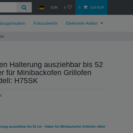
EUR
0
0
0,00 EUR
bzugshauben
Fotozubehör
Elektronik-Artikel
5SK
en Halterung ausziehbar bis 52
er für Minibackofen Grillofen
dell: H75SK
K
rung ausziehbar bis 52 cm - Halter für Minibackofen Grillofen silber