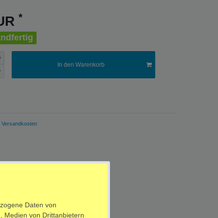
*
EUR
ndfertig
In den Warenkorb
Versandkosten
ezogene Daten von
, Medien von Drittanbietern