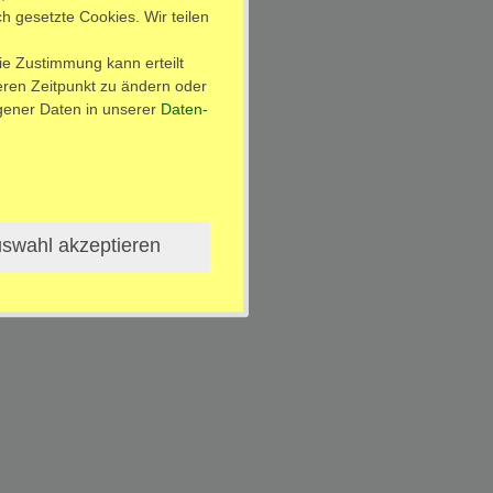
h gesetzte Cookies. Wir teilen
ie Zustimmung kann erteilt
teren Zeitpunkt zu ändern oder
ener Daten in unserer
Daten­
swahl akzeptieren