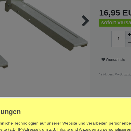
16,95 
sofort versa
Wunschliste
* inkl. ges. MwSt. zzgl.
hnliche Technologien auf unserer Website und verarbeiten personenb
te (z.B. IP-Adresse), um z.B. Inhalte und Anzeigen zu personalisieren