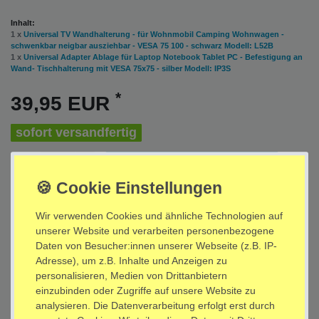
Inhalt:
1 x
Universal TV Wandhalterung - für Wohnmobil Camping Wohnwagen -
schwenkbar neigbar ausziehbar - VESA 75 100 - schwarz Modell: L52B
1 x
Universal Adapter Ablage für Laptop Notebook Tablet PC - Befestigung an
Wand- Tischhalterung mit VESA 75x75 - silber Modell: IP3S
*
39,95 EUR
sofort versandfertig
In den Warenkorb
Wir verwenden Cookies und ähnliche Technologien auf
Wunschliste
unserer Website und verarbeiten personenbezogene
Daten von Besucher:innen unserer Webseite (z.B. IP-
* inkl. ges. MwSt. zzgl.
Versandkosten
Adresse), um z.B. Inhalte und Anzeigen zu
personalisieren, Medien von Drittanbietern
einzubinden oder Zugriffe auf unsere Website zu
analysieren. Die Datenverarbeitung erfolgt erst durch