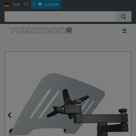
EUR
0
0,00 EUR
☰