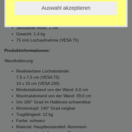
Gewicht: 1,7 kg
Auswahl akzeptieren
Adapterplatte:
Aufnahmeplatte: 30,0 cm x 25,5 cm x 2,0 cm
Stoßkante Höhe: 2 cm
Gewicht: 1,4 kg
75 mm Lochaufnahme (VESA 75)
Produktinformationen:
Wandhalterung:
Realisierbare Lochabstände:
7,5 x 7,5 cm (VESA 75)
10 x 10 cm (VESA 100)
Mindestabstand von der Wand: 6,0 cm
Maximalabstand von der Wand: 39,0 cm
Um 180° Grad im Halbkreis schwenkbar
Monitorkopf: 140° Grad neigbar
Tragfähigkeit: 12 kg
Farbe: schwarz
Material: Hauptbestandteil: Aluminium