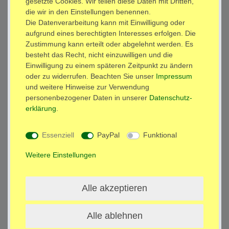
gesetzte Cookies. Wir teilen diese Daten mit Dritten,
Beschreibung
die wir in den Einstellungen benennen.
Die Datenverarbeitung kann mit Einwilligung oder
aufgrund eines berechtigten Interesses erfolgen. Die
Technische Daten
Zustimmung kann erteilt oder abgelehnt werden. Es
besteht das Recht, nicht einzuwilligen und die
Einwilligung zu einem späteren Zeitpunkt zu ändern
Weitere Details
oder zu widerrufen. Beachten Sie unser
Impressum
und weitere Hinweise zur Verwendung
personenbezogener Daten in unserer
Daten­schutz­
Schwarze Wandhalterung (TÜV SÜD-geprüft) mit silberner
erklärung
.
Adapterplatte (VESA 75 x 75) für
die Wandbefestigung von allen passenden Laptop, Notebook,
Tablet PC und andere.
Essenziell
PayPal
Funktional
Technische Daten:
Weitere Einstellungen
Wandhalterung:
Alle akzeptieren
Abmessungen (gesamt): 22,0 cm x 19,0 cm x 7,0 cm bis
39,0 cm ausziehbar
Wandplatte: 15,2 cm x 4,5 cm x 0,5 cm
Alle ablehnen
Bohrungen der Wandplatte Abstand: 12 cm