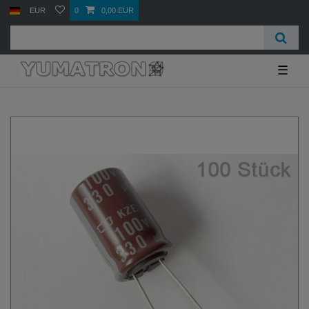
EUR
0
0,00 EUR
☰