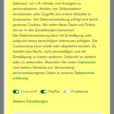
Adresse), um z.B. Inhalte und Anzeigen zu
Inhalt:
personalisieren, Medien von Drittanbietern
100 x
ELKO Kondensator 100V 330uF (M) 105°C radial Modell: KZE2
einzubinden oder Zugriffe auf unsere Website zu
analysieren. Die Datenverarbeitung erfolgt erst durch
MENGE
gesetzte Cookies. Wir teilen diese Daten mit Dritten,
die wir in den Einstellungen benennen.
Die Datenverarbeitung kann mit Einwilligung oder
*
18,80 EUR
aufgrund eines berechtigten Interesses erfolgen. Die
Zustimmung kann erteilt oder abgelehnt werden. Es
sofort versandfertig
besteht das Recht, nicht einzuwilligen und die
Einwilligung zu einem späteren Zeitpunkt zu ändern
oder zu widerrufen. Beachten Sie unser
Impressum
In den Warenkorb
und weitere Hinweise zur Verwendung
personenbezogener Daten in unserer
Daten­schutz­
erklärung
.
Wunschliste
Essenziell
PayPal
Funktional
* inkl. ges. MwSt. zzgl.
Versandkosten
Weitere Einstellungen