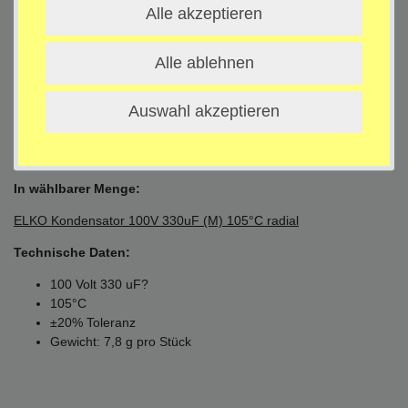
Alle akzeptieren
Beschreibung
Alle ablehnen
Technische Daten
Auswahl akzeptieren
Weitere Details
In wählbarer Menge:
ELKO Kondensator 100V 330uF (M) 105°C radial
Technische Daten:
100 Volt 330 uF?
105°C
±20% Toleranz
Gewicht: 7,8 g pro Stück