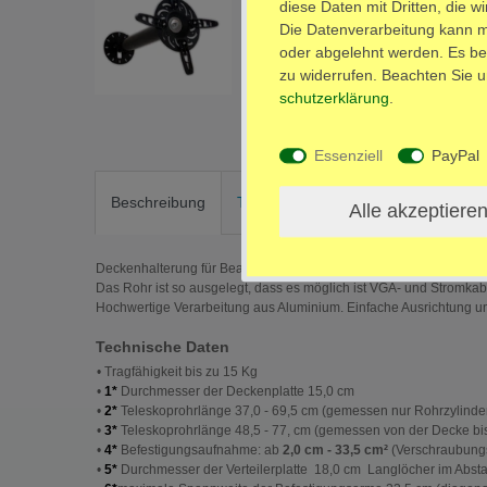
diese Daten mit Dritten, die w
Die Datenverarbeitung kann mi
oder abgelehnt werden. Es bes
zu widerrufen. Beachten Sie 
schutz­erklärung
.
Essenziell
PayPal
Beschreibung
Technische Daten
Weitere Detai
Alle akzeptiere
Deckenhalterung für Beamer und Videoprojektoren aller Art
Das Rohr ist so ausgelegt, dass es möglich ist VGA- und Stromkab
Hochwertige Verarbeitung aus Aluminium. Einfache Ausrichtung 
Technische Daten
• Tragfähigkeit bis zu 15 Kg
•
1*
Durchmesser der Deckenplatte 15,0 cm
•
2*
Teleskoprohrlänge 37,0 - 69,5 cm (gemessen nur Rohrzylinde
•
3*
Teleskoprohrlänge 48,5 - 77, cm (gemessen von der Decke bi
•
4*
Befestigungsaufnahme: ab
2,0 cm - 33,5 cm²
(Verschraubung
•
5*
Durchmesser der Verteilerplatte 18,0 cm Langlöcher im Absta