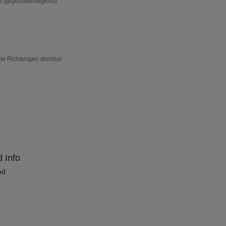
l gegenüberliegend)
alle Richtungen drehbar
 Info
nd