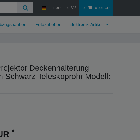
EUR
0
0
0,00 EUR
bzugshauben
Fotozubehör
Elektronik-Artikel
rojektor Deckenhalterung
m Schwarz Teleskoprohr Modell:
*
EUR