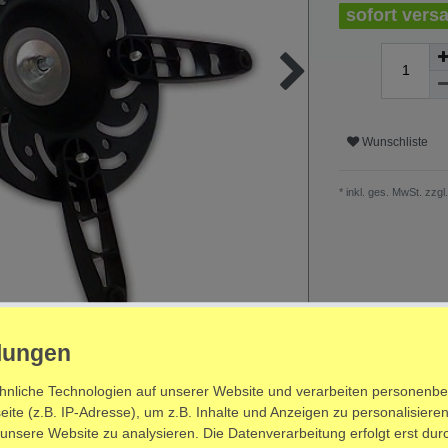
sofort versa
Wunschliste
* inkl. ges. MwSt. zzgl.
hnliche Technologien auf unserer Website und verarbeiten personenb
te (z.B. IP-Adresse), um z.B. Inhalte und Anzeigen zu personalisieren
 unsere Website zu analysieren. Die Datenverarbeitung erfolgt erst durc