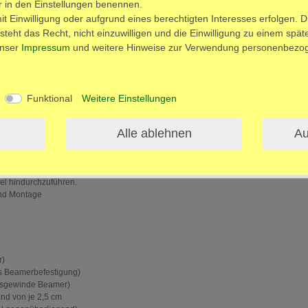
ir in den Einstellungen benennen.
t Einwilligung oder aufgrund eines berechtigten Interesses erfolgen. D
teht das Recht, nicht einzuwilligen und die Einwilligung zu einem spä
unser
Impressum
und weitere Hinweise zur Verwendung personenbezog
Funktional
Weitere Einstellungen
ls
n
Alle ablehnen
Au
el hindurchzuführen.
und Montage
r)
s Beamerbefestigung)
sgewinde Beamer)
nd von je 2,5 cm