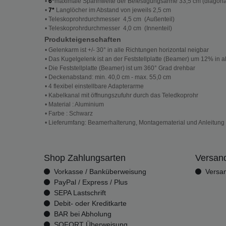
•
6*
maximale Spannweite der Befestigungsarme 33,5 cm (diagona
•
7*
Langlöcher im Abstand von jeweils 2,5 cm
• Teleskoprohrdurchmesser 4,5 cm (Außenteil)
• Teleskoprohrdurchmesser 4,0 cm (Innenteil)
Produkteigenschaften
• Gelenkarm ist +/- 30° in alle Richtungen horizontal neigbar
• Das Kugelgelenk ist an der Feststellplatte (Beamer) um 12% in 
• Die Feststellplatte (Beamer) ist um 360° Grad drehbar
• Deckenabstand: min. 40,0 cm - max. 55,0 cm
• 4 flexibel einstellbare Adapterarme
• Kabelkanal mit öffnungszufuhr durch das Teledkoprohr
• Material : Aluminium
• Farbe : Schwarz
• Lieferumfang: Beamerhalterung, Montagematerial und Anleitung
Shop Zahlungsarten
Versand
Vorkasse / Banküberweisung
Versa
PayPal / Express / Plus
SEPA Lastschrift
Debit- oder Kreditkarte
BAR bei Abholung
SOFORT Überweisung