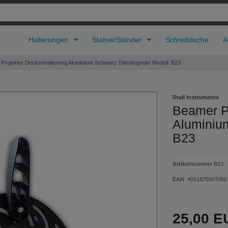
Halterungen
Stative/Ständer
Schreibtische
A
Projektor Deckenhalterung Aluminium Schwarz Teleskoprohr Modell: B23
Drall Instruments
Beamer P
Aluminiu
B23
Artikelnummer
B23
EAN
:
4051675007050
25,00 