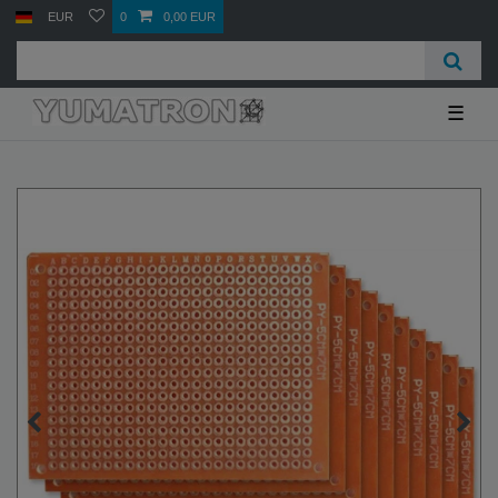
EUR
0
0,00 EUR
☰