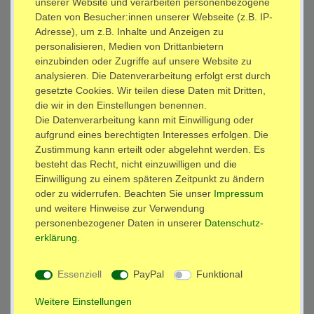
EAN
:
4051675012689
unserer Website und verarbeiten personenbezogene
Daten von Besucher:innen unserer Webseite (z.B. IP-
Adresse), um z.B. Inhalte und Anzeigen zu
Inhalt:
personalisieren, Medien von Drittanbietern
10 x
Leiterplatte 50 x 70 mm Lochraster 2,54 mm Experimentier Platine
einzubinden oder Zugriffe auf unsere Website zu
Lötpunkt Löten Modell: LEI11
analysieren. Die Datenverarbeitung erfolgt erst durch
*
gesetzte Cookies. Wir teilen diese Daten mit Dritten,
4,90 EUR
die wir in den Einstellungen benennen.
Die Datenverarbeitung kann mit Einwilligung oder
sofort versandfertig
aufgrund eines berechtigten Interesses erfolgen. Die
Zustimmung kann erteilt oder abgelehnt werden. Es
besteht das Recht, nicht einzuwilligen und die
In den Warenkorb
Einwilligung zu einem späteren Zeitpunkt zu ändern
oder zu widerrufen. Beachten Sie unser
Impressum
und weitere Hinweise zur Verwendung
Wunschliste
personenbezogener Daten in unserer
Daten­schutz­
erklärung
.
* inkl. ges. MwSt. zzgl.
Versandkosten
Essenziell
PayPal
Funktional
Weitere Einstellungen