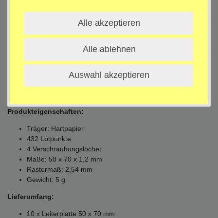
Beschreibung
Alle akzeptieren
Technische Daten
Alle ablehnen
Weitere Details
Auswahl akzeptieren
10 x Leiterplatte 50 x 70 mm
Produkteigenschaften:
Träger: Hartpapier
432 Lötpunkte
4 Verschraubungslöcher
Maße: 50 x 70 x 1,2 mm
Rastermaß: 2,54 mm
Gewicht: 5 g
Lieferumfang:
10 x Leiterplatte 50 x 70 mm